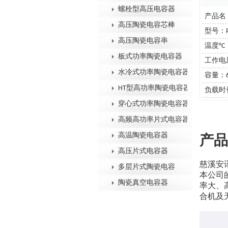
螺栓型高压电容器
产品名：P
高压陶瓷电容芯棒
型号：P
高压陶瓷电容串
温度°C：-
板式功率陶瓷电容器
工作电压
水冷式功率陶瓷电容器
容量：6
HT型高功率陶瓷电容器
负载时长：
穿心式功率陶瓷电容器
高频高功率片式电容器
高温陶瓷电容器
产品
高压片式电容器
慈溪安
多层片式陶瓷电容
本公司
陶瓷真空电容器
率大、
合机及