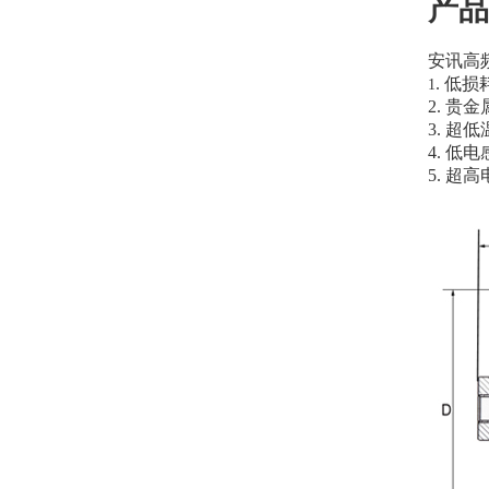
产品
安讯高
. 低
1
2. 贵
3. 超
4. 低
5. 超